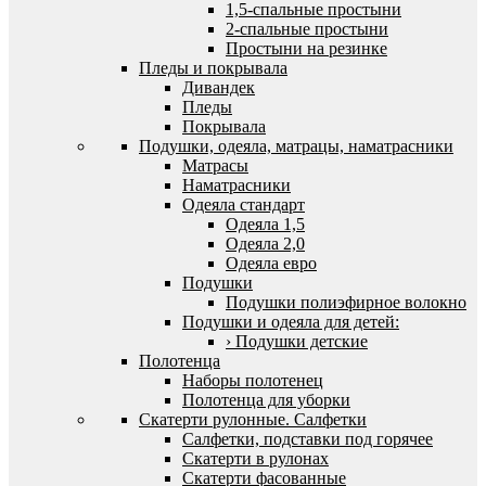
1,5-спальные простыни
2-спальные простыни
Простыни на резинке
Пледы и покрывала
Дивандек
Пледы
Покрывала
Подушки, одеяла, матрацы, наматрасники
Матрасы
Наматрасники
Одеяла стандарт
Одеяла 1,5
Одеяла 2,0
Одеяла евро
Подушки
Подушки полиэфирное волокно
Подушки и одеяла для детей:
› Подушки детские
Полотенца
Наборы полотенец
Полотенца для уборки
Скатерти рулонные. Салфетки
Салфетки, подставки под горячее
Скатерти в рулонах
Скатерти фасованные