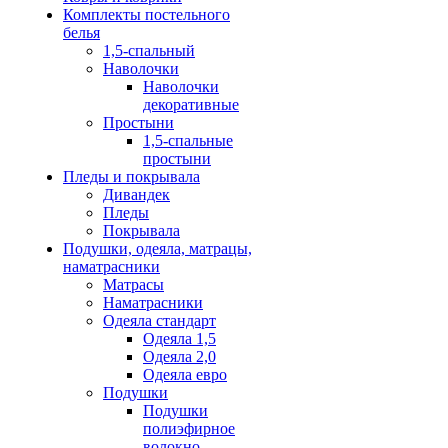
Комплекты постельного
белья
1,5-спальный
Наволочки
Наволочки
декоративные
Простыни
1,5-спальные
простыни
Пледы и покрывала
Дивандек
Пледы
Покрывала
Подушки, одеяла, матрацы,
наматрасники
Матрасы
Наматрасники
Одеяла стандарт
Одеяла 1,5
Одеяла 2,0
Одеяла евро
Подушки
Подушки
полиэфирное
волокно