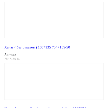
Халат ( без рукавов ) 105*135 7547159-50
Артикул:
7547159-50