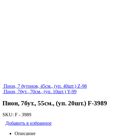
Пион, 7 бутонов, 45см., (уп. 40шт.) Z-98
Пион, 7бут., 70см., (уп. 10шт.) Y-99
Пион, 7бут., 55см., (уп. 20шт.) F-3989
SKU:
F - 3989
Добавить в избранное
Описание