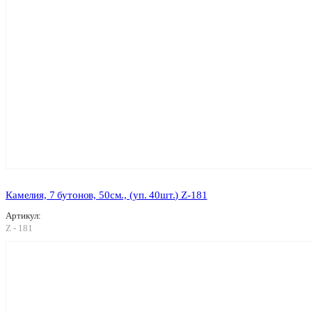
Камелия, 7 бутонов, 50см., (уп. 40шт.) Z-181
Артикул:
Z - 181