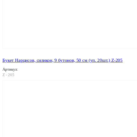
Букет Нарцисов, силикон, 9 бутонов, 50 см (уп. 20шт.) Z-205
Артикул:
Z - 205