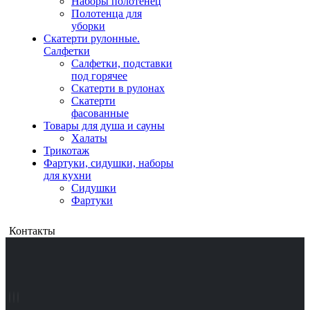
Наборы полотенец
Полотенца для
уборки
Скатерти рулонные.
Салфетки
Салфетки, подставки
под горячее
Скатерти в рулонах
Скатерти
фасованные
Товары для душа и сауны
Халаты
Трикотаж
Фартуки, сидушки, наборы
для кухни
Сидушки
Фартуки
Контакты