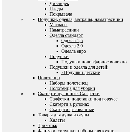
Дивандек
Пледы
Покрывала
Подушки, одеяла, матрацы, наматрасники
Матрасы
Наматрасники
Одеяла стандарт
Одеяла 1,5
Одеяла 2,0
Одеяла евро
Подушки
Подушки полиэфирное волокно
Подушки и одеяла для детей:
› Подушки детские
Полотенца
Наборы полотенец
Полотенца для уборки
Скатерти рулонные. Салфетки
Салфетки, подставки под горячее
Скатерти в рулонах
Скатерти фасованные
Товары для душа и сауны
Халаты
Трикотаж
Фартуки, сидушки, наборы для кухни