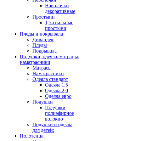
Наволочки
декоративные
Простыни
1,5-спальные
простыни
Пледы и покрывала
Дивандек
Пледы
Покрывала
Подушки, одеяла, матрацы,
наматрасники
Матрасы
Наматрасники
Одеяла стандарт
Одеяла 1,5
Одеяла 2,0
Одеяла евро
Подушки
Подушки
полиэфирное
волокно
Подушки и одеяла
для детей:
Полотенца