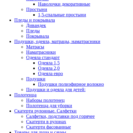
Наволочки декоративные
Простыни
1,5-спальные простыни
Пледы и покрывала
Дивандек
Пледы
Покрывала
Подушки, одеяла, матрацы, наматрасники
Матрасы
Наматрасники
Одеяла стандарт
Одеяла 1,5
Одеяла 2,0
Одеяла евро
Подушки
Подушки полиэфирное волокно
Подушки и одеяла для детей:
Полотенца
Наборы полотенец
Полотенца для уборки
Скатерти рулонные. Салфетки
Салфетки, подставки под горячее
Скатерти в рулонах
Скатерти фасованные
Товары для душа и сауны