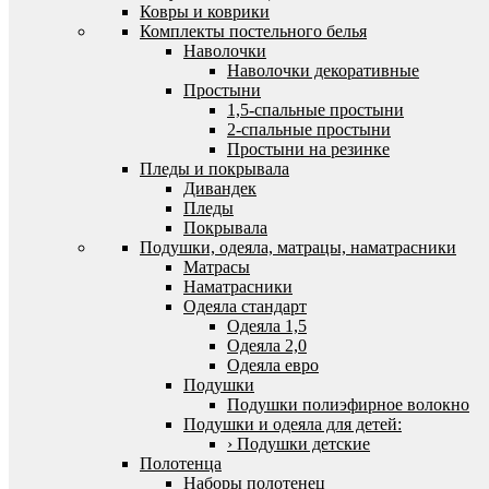
Ковры и коврики
Комплекты постельного белья
Наволочки
Наволочки декоративные
Простыни
1,5-спальные простыни
2-спальные простыни
Простыни на резинке
Пледы и покрывала
Дивандек
Пледы
Покрывала
Подушки, одеяла, матрацы, наматрасники
Матрасы
Наматрасники
Одеяла стандарт
Одеяла 1,5
Одеяла 2,0
Одеяла евро
Подушки
Подушки полиэфирное волокно
Подушки и одеяла для детей:
› Подушки детские
Полотенца
Наборы полотенец