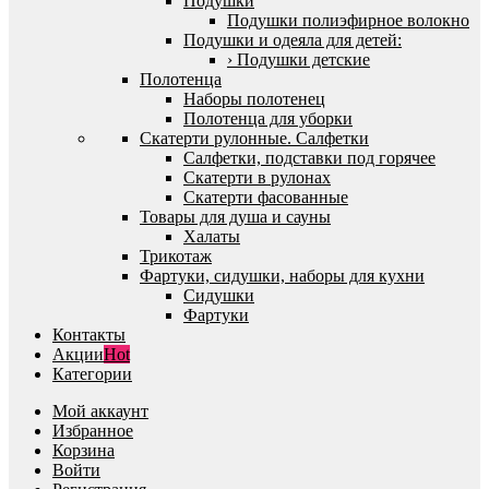
Подушки
Подушки полиэфирное волокно
Подушки и одеяла для детей:
› Подушки детские
Полотенца
Наборы полотенец
Полотенца для уборки
Скатерти рулонные. Салфетки
Салфетки, подставки под горячее
Скатерти в рулонах
Скатерти фасованные
Товары для душа и сауны
Халаты
Трикотаж
Фартуки, сидушки, наборы для кухни
Сидушки
Фартуки
Контакты
Акции
Hot
Категории
Мой аккаунт
Избранное
Корзина
Войти