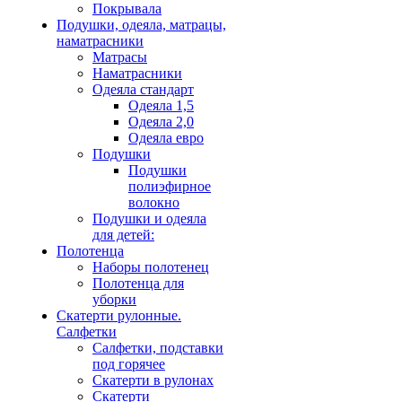
Покрывала
Подушки, одеяла, матрацы,
наматрасники
Матрасы
Наматрасники
Одеяла стандарт
Одеяла 1,5
Одеяла 2,0
Одеяла евро
Подушки
Подушки
полиэфирное
волокно
Подушки и одеяла
для детей:
Полотенца
Наборы полотенец
Полотенца для
уборки
Скатерти рулонные.
Салфетки
Салфетки, подставки
под горячее
Скатерти в рулонах
Скатерти