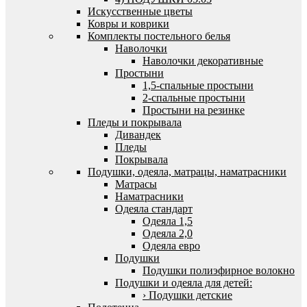
Искусственные цветы
Ковры и коврики
Комплекты постельного белья
Наволочки
Наволочки декоративные
Простыни
1,5-спальные простыни
2-спальные простыни
Простыни на резинке
Пледы и покрывала
Дивандек
Пледы
Покрывала
Подушки, одеяла, матрацы, наматрасники
Матрасы
Наматрасники
Одеяла стандарт
Одеяла 1,5
Одеяла 2,0
Одеяла евро
Подушки
Подушки полиэфирное волокно
Подушки и одеяла для детей:
› Подушки детские