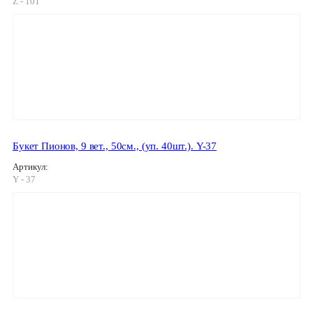
Z - 101
Букет Пионов, 9 вет., 50см., (уп. 40шт.). Y-37
Артикул:
Y - 37