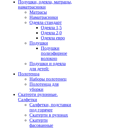
Подушки, одеяла, матрацы,
наматрасники
Матрасы
Наматрасники
Одеяла стандарт
Одеяла 1,5
Одеяла 2,0
Одеяла евро
Подушки
Подушки
полиэфирное
волокно
Подушки и одеяла
для детей:
Полотенца
Наборы полотенец
Полотенца для
уборки
Скатерти рулонные.
Салфетки
Салфетки, подставки
под горячее
Скатерти в рулонах
Скатерти
фасованные