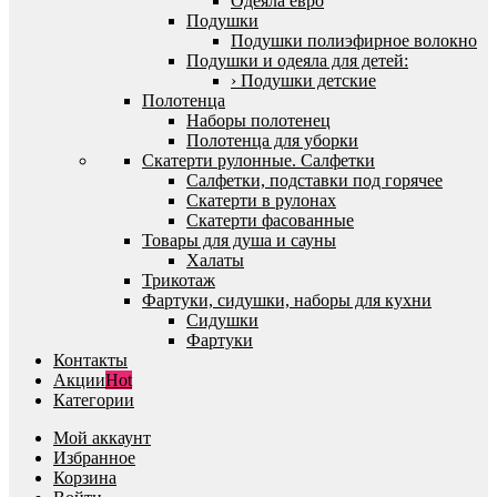
Одеяла евро
Подушки
Подушки полиэфирное волокно
Подушки и одеяла для детей:
› Подушки детские
Полотенца
Наборы полотенец
Полотенца для уборки
Скатерти рулонные. Салфетки
Салфетки, подставки под горячее
Скатерти в рулонах
Скатерти фасованные
Товары для душа и сауны
Халаты
Трикотаж
Фартуки, сидушки, наборы для кухни
Сидушки
Фартуки
Контакты
Акции
Hot
Категории
Мой аккаунт
Избранное
Корзина