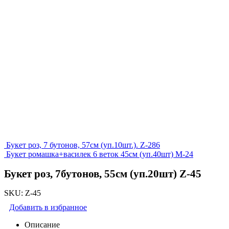
Букет роз, 7 бутонов, 57см (уп.10шт.). Z-286
Букет ромашка+василек 6 веток 45см (уп.40шт) M-24
Букет роз, 7бутонов, 55см (уп.20шт) Z-45
SKU:
Z-45
Добавить в избранное
Описание