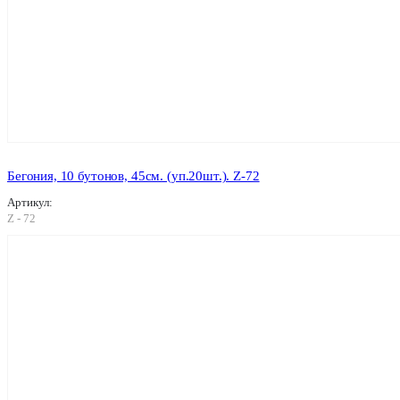
Бегония, 10 бутонов, 45см. (уп.20шт.). Z-72
Артикул:
Z - 72