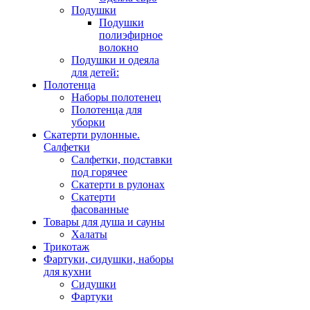
Подушки
Подушки
полиэфирное
волокно
Подушки и одеяла
для детей:
Полотенца
Наборы полотенец
Полотенца для
уборки
Скатерти рулонные.
Салфетки
Салфетки, подставки
под горячее
Скатерти в рулонах
Скатерти
фасованные
Товары для душа и сауны
Халаты
Трикотаж
Фартуки, сидушки, наборы
для кухни
Сидушки
Фартуки