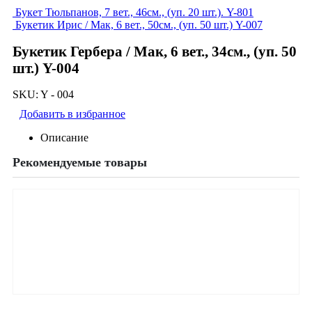
Букет Тюльпанов, 7 вет., 46см., (уп. 20 шт.). Y-801
Букетик Ирис / Мак, 6 вет., 50см., (уп. 50 шт.) Y-007
Букетик Гербера / Мак, 6 вет., 34см., (уп. 50
шт.) Y-004
SKU:
Y - 004
Добавить в избранное
Описание
Рекомендуемые товары