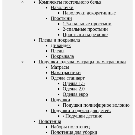
Комплекты постельного белья
Наволочки
Наволочки декоративные
Простыни
1,5-спальные простыни
2-спальные простыни
Простыни на резинке
Пледы и покрывала
Дивандек
Пледы
Покрывала
Подушки, одеяла, матрацы, наматрасники
Матрасы
Наматрасники
Одеяла стандарт
Одеяла 1,5
Одеяла 2,0
Одеяла евро
Подушки
Подушки полиэфирное волокно
Подушки и одеяла для детей:
› Подушки детские
Полотенца
Наборы полотенец
Полотенца для уборки