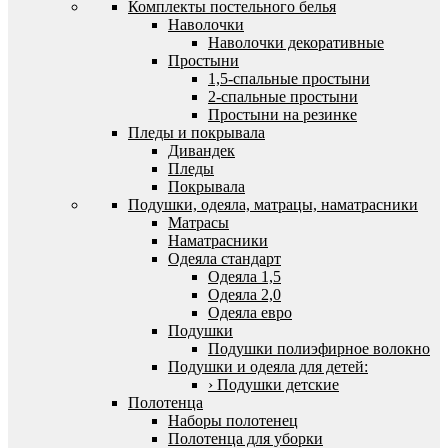
Комплекты постельного белья
Наволочки
Наволочки декоративные
Простыни
1,5-спальные простыни
2-спальные простыни
Простыни на резинке
Пледы и покрывала
Дивандек
Пледы
Покрывала
Подушки, одеяла, матрацы, наматрасники
Матрасы
Наматрасники
Одеяла стандарт
Одеяла 1,5
Одеяла 2,0
Одеяла евро
Подушки
Подушки полиэфирное волокно
Подушки и одеяла для детей:
› Подушки детские
Полотенца
Наборы полотенец
Полотенца для уборки