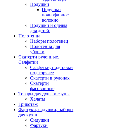
Подушки
Подушки
полиэфирное
волокно
Подушки и одеяла
для детей:
Полотенца
Наборы полотенец
Полотенца для
уборки
Скатерти рулонные.
Салфетки
Салфетки, подставки
под горячее
Скатерти в рулонах
Скатерти
фасованные
Товары для душа и сауны
Халаты
Трикотаж
Фартуки, сидушки, наборы
для кухни
Сидушки
Фартуки