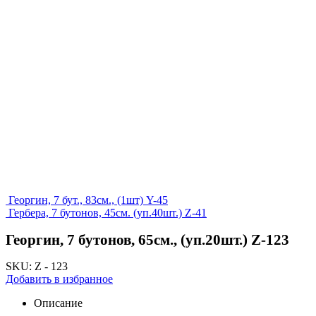
Георгин, 7 бут., 83см., (1шт) Y-45
Гербера, 7 бутонов, 45см. (уп.40шт.) Z-41
Георгин, 7 бутонов, 65см., (уп.20шт.) Z-123
SKU:
Z - 123
Добавить в избранное
Описание