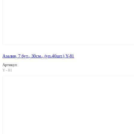
Азалия, 7 бут., 30см., (уп.40шт.) Y-81
Артикул:
Y - 81