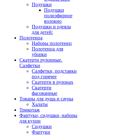
Подушки
Подушки
полиэфирное
волокно
Подушки и одеяла
для детей:
Полотенца
Наборы полотенец
Полотенца для
уборки
Скатерти рулонные.
Салфетки
Салфетки, подставки
под горячее
Скатерти в рулонах
Скатерти
фасованные
Товары для душа и сауны
Халаты
Трикотаж
Фартуки, сидушки, наборы
для кухни
Сидушки
Фартуки