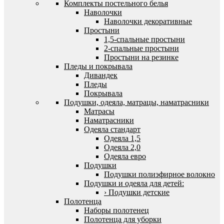
Комплекты постельного белья
Наволочки
Наволочки декоративные
Простыни
1,5-спальные простыни
2-спальные простыни
Простыни на резинке
Пледы и покрывала
Дивандек
Пледы
Покрывала
Подушки, одеяла, матрацы, наматрасники
Матрасы
Наматрасники
Одеяла стандарт
Одеяла 1,5
Одеяла 2,0
Одеяла евро
Подушки
Подушки полиэфирное волокно
Подушки и одеяла для детей:
› Подушки детские
Полотенца
Наборы полотенец
Полотенца для уборки