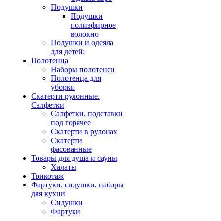
Подушки
Подушки
полиэфирное
волокно
Подушки и одеяла
для детей:
Полотенца
Наборы полотенец
Полотенца для
уборки
Скатерти рулонные.
Салфетки
Салфетки, подставки
под горячее
Скатерти в рулонах
Скатерти
фасованные
Товары для душа и сауны
Халаты
Трикотаж
Фартуки, сидушки, наборы
для кухни
Сидушки
Фартуки