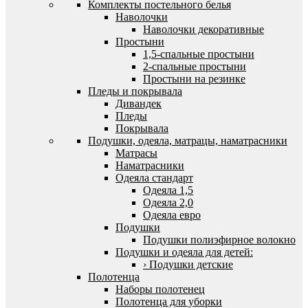
Комплекты постельного белья
Наволочки
Наволочки декоративные
Простыни
1,5-спальные простыни
2-спальные простыни
Простыни на резинке
Пледы и покрывала
Дивандек
Пледы
Покрывала
Подушки, одеяла, матрацы, наматрасники
Матрасы
Наматрасники
Одеяла стандарт
Одеяла 1,5
Одеяла 2,0
Одеяла евро
Подушки
Подушки полиэфирное волокно
Подушки и одеяла для детей:
› Подушки детские
Полотенца
Наборы полотенец
Полотенца для уборки