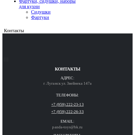
Фартуки, сидушки, наборы
для кухни
Сидушки
Фартуки
Контакты
КОНТАКТЫ
АДРЕС:
г. Луганск ул. Звейнека 147а
ТЕЛЕФОНЫ:
+7 (959) 222-23-13
+7 (959) 222-26-33
EMAIL:
panda-toys@bk.ru