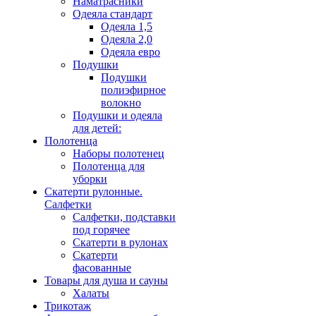
Наматрасники
Одеяла стандарт
Одеяла 1,5
Одеяла 2,0
Одеяла евро
Подушки
Подушки
полиэфирное
волокно
Подушки и одеяла
для детей:
Полотенца
Наборы полотенец
Полотенца для
уборки
Скатерти рулонные.
Салфетки
Салфетки, подставки
под горячее
Скатерти в рулонах
Скатерти
фасованные
Товары для душа и сауны
Халаты
Трикотаж