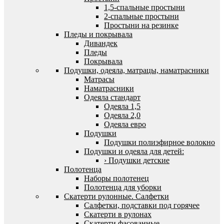
1,5-спальные простыни
2-спальные простыни
Простыни на резинке
Пледы и покрывала
Дивандек
Пледы
Покрывала
Подушки, одеяла, матрацы, наматрасники
Матрасы
Наматрасники
Одеяла стандарт
Одеяла 1,5
Одеяла 2,0
Одеяла евро
Подушки
Подушки полиэфирное волокно
Подушки и одеяла для детей:
› Подушки детские
Полотенца
Наборы полотенец
Полотенца для уборки
Скатерти рулонные. Салфетки
Салфетки, подставки под горячее
Скатерти в рулонах
Скатерти фасованные