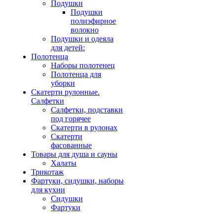
Подушки
Подушки
полиэфирное
волокно
Подушки и одеяла
для детей:
Полотенца
Наборы полотенец
Полотенца для
уборки
Скатерти рулонные.
Салфетки
Салфетки, подставки
под горячее
Скатерти в рулонах
Скатерти
фасованные
Товары для душа и сауны
Халаты
Трикотаж
Фартуки, сидушки, наборы
для кухни
Сидушки
Фартуки