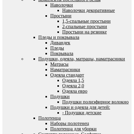
Наволочки
Наволочки декоративные
Простыни
1,5-спальные простыни
2-спальные простыни
Простыни на резинке
Пледы и покрывала
Дивандек
Пледы
Покрывала
Подушки, одеяла, матрацы, наматрасники
Матрасы
Наматрасники
Одеяла стандарт
Одеяла 1,5
Одеяла 2,0
Одеяла евро
Подушки
Подушки полиэфирное волокно
Подушки и одеяла для детей:
› Подушки детские
Полотенца
Наборы полотенец
Полотенца для уборки