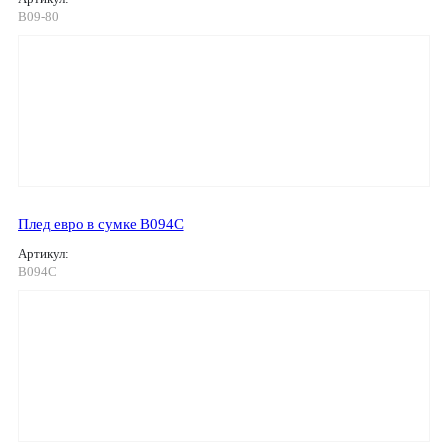
В09-80
Плед евро в сумке В094С
Артикул:
В094С