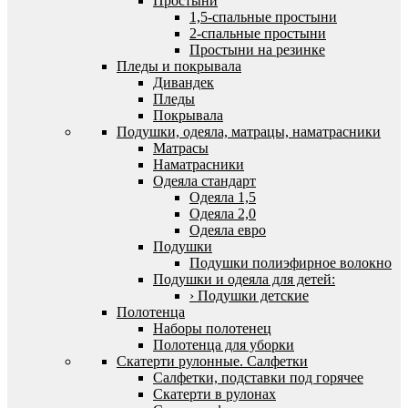
Простыни
1,5-спальные простыни
2-спальные простыни
Простыни на резинке
Пледы и покрывала
Дивандек
Пледы
Покрывала
Подушки, одеяла, матрацы, наматрасники
Матрасы
Наматрасники
Одеяла стандарт
Одеяла 1,5
Одеяла 2,0
Одеяла евро
Подушки
Подушки полиэфирное волокно
Подушки и одеяла для детей:
› Подушки детские
Полотенца
Наборы полотенец
Полотенца для уборки
Скатерти рулонные. Салфетки
Салфетки, подставки под горячее
Скатерти в рулонах