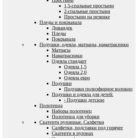
Простыни
1,5-спальные простыни
2-спальные простыни
Простыни на резинке
Пледы и покрывала
Дивандек
Пледы
Покрывала
Подушки, одеяла, матрацы, наматрасники
Матрасы
Наматрасники
Одеяла стандарт
Одеяла 1,5
Одеяла 2,0
Одеяла евро
Подушки
Подушки полиэфирное волокно
Подушки и одеяла для детей:
› Подушки детские
Полотенца
Наборы полотенец
Полотенца для уборки
Скатерти рулонные. Салфетки
Салфетки, подставки под горячее
Скатерти в рулонах