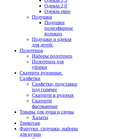
Одеяла 1,5
Одеяла 2,0
Одеяла евро
Подушки
Подушки
полиэфирное
волокно
Подушки и одеяла
для детей:
Полотенца
Наборы полотенец
Полотенца для
уборки
Скатерти рулонные.
Салфетки
Салфетки, подставки
под горячее
Скатерти в рулонах
Скатерти
фасованные
Товары для душа и сауны
Халаты
Трикотаж
Фартуки, сидушки, наборы
для кухни