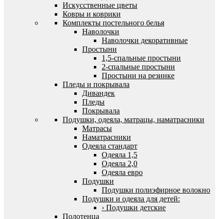
Искусственные цветы
Ковры и коврики
Комплекты постельного белья
Наволочки
Наволочки декоративные
Простыни
1,5-спальные простыни
2-спальные простыни
Простыни на резинке
Пледы и покрывала
Дивандек
Пледы
Покрывала
Подушки, одеяла, матрацы, наматрасники
Матрасы
Наматрасники
Одеяла стандарт
Одеяла 1,5
Одеяла 2,0
Одеяла евро
Подушки
Подушки полиэфирное волокно
Подушки и одеяла для детей:
› Подушки детские
Полотенца