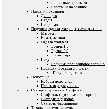
2-спальные простыни
Простыни на резинке
Пледы и покрывала
Дивандек
Пледы
Покрывала
Подушки, одеяла, матрацы, наматрасники
Матрасы
Наматрасники
Одеяла стандарт
Одеяла 1,5
Одеяла 2,0
Одеяла евро
Подушки
Подушки полиэфирное волокно
Подушки и одеяла для детей:
› Подушки детские
Полотенца
Наборы полотенец
Полотенца для уборки
Скатерти рулонные. Салфетки
Салфетки, подставки под горячее
Скатерти в рулонах
Скатерти фасованные
Товары для душа и сауны