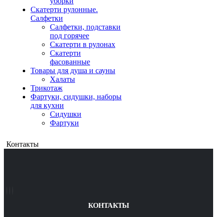
уборки
Скатерти рулонные.
Салфетки
Салфетки, подставки
под горячее
Скатерти в рулонах
Скатерти
фасованные
Товары для душа и сауны
Халаты
Трикотаж
Фартуки, сидушки, наборы
для кухни
Сидушки
Фартуки
Контакты
КОНТАКТЫ