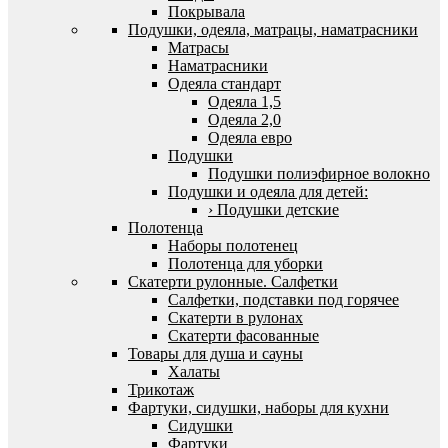
Покрывала
Подушки, одеяла, матрацы, наматрасники
Матрасы
Наматрасники
Одеяла стандарт
Одеяла 1,5
Одеяла 2,0
Одеяла евро
Подушки
Подушки полиэфирное волокно
Подушки и одеяла для детей:
› Подушки детские
Полотенца
Наборы полотенец
Полотенца для уборки
Скатерти рулонные. Салфетки
Салфетки, подставки под горячее
Скатерти в рулонах
Скатерти фасованные
Товары для душа и сауны
Халаты
Трикотаж
Фартуки, сидушки, наборы для кухни
Сидушки
Фартуки