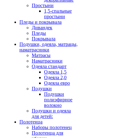
Простыни
1,5-спальные
простыни
Пледы и покрывала
Дивандек
Пледы
Покрывала
Подушки, одеяла, матрацы,
наматрасники
Матрасы
Наматрасники
Одеяла стандарт
Одеяла 1,5
Одеяла 2,0
Одеяла евро
Подушки
Подушки
полиэфирное
волокно
Подушки и одеяла
для детей:
Полотенца
Наборы полотенец
Полотенца для