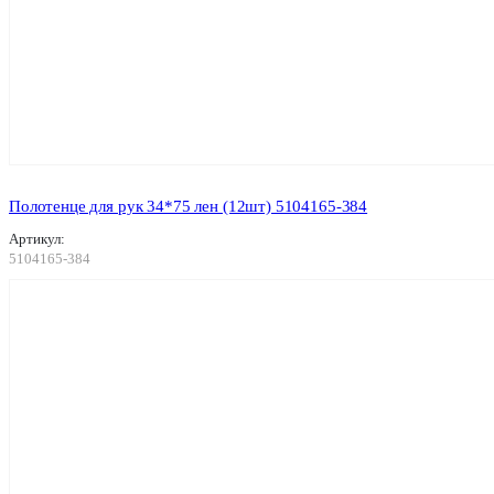
Полотенце для рук 34*75 лен (12шт) 5104165-384
Артикул:
5104165-384