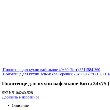
Полотенце для кухни вафельное 40х60 (6шт) 8511584-360
Полотенце для кухни лен-махра Горошек 25х50 (12шт) 1502116
Полотенце для кухни вафельное Коты 34х75 (
SKU:
5104240-528
Добавить в избранное
Описание