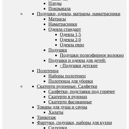
Пледы
Покрывала
Подушки, одеяла, матрацы, наматрасники
Матрасы
Наматрасники
Одеяла стандарт
Одеяла 1,5
Одеяла 2,0
Одеяла евро
Подушки
Подушки полиэфирное волокно
Подушки и одеяла для детей:
› Подушки детские
Полотенца
Наборы полотенец
Полотенца для уборки
Скатерти рулонные. Салфетки
Салфетки, подставки под горячее
Скатерти в рулонах
Скатерти фасованные
Товары для душа и сауны
Халаты
Трикотаж
Фартуки, сидушки, наборы для кухни
Сидушки