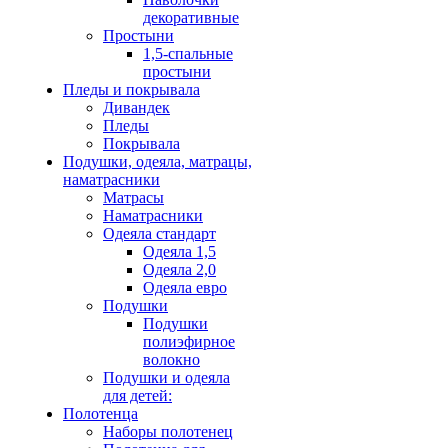
декоративные
Простыни
1,5-спальные
простыни
Пледы и покрывала
Дивандек
Пледы
Покрывала
Подушки, одеяла, матрацы,
наматрасники
Матрасы
Наматрасники
Одеяла стандарт
Одеяла 1,5
Одеяла 2,0
Одеяла евро
Подушки
Подушки
полиэфирное
волокно
Подушки и одеяла
для детей:
Полотенца
Наборы полотенец