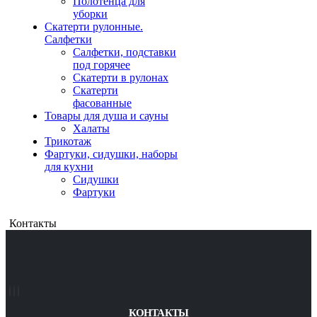
Полотенца для
уборки
Скатерти рулонные.
Салфетки
Салфетки, подставки
под горячее
Скатерти в рулонах
Скатерти
фасованные
Товары для душа и сауны
Халаты
Трикотаж
Фартуки, сидушки, наборы
для кухни
Сидушки
Фартуки
Контакты
КОНТАКТЫ