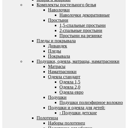
Комплекты постельного белья
Наволочки
Наволочки декоративные
Простыни
1,5-спальные простыни
2-спальные простыни
Простыни на резинке
Пледы и покрывала
Дивандек
Пледы
Покрывала
Подушки, одеяла, матрацы, наматрасники
Матрасы
Наматрасники
Одеяла стандарт
Одеяла 1,5
Одеяла 2,0
Одеяла евро
Подушки
Подушки полиэфирное волокно
Подушки и одеяла для детей:
› Подушки детские
Полотенца
Наборы полотенец