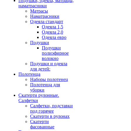
Подушки, одеяла, матрацы,
наматрасники
Матрасы
Наматрасники
Одеяла стандарт
Одеяла 1,5
Одеяла 2,0
Одеяла евро
Подушки
Подушки
полиэфирное
волокно
Подушки и одеяла
для детей:
Полотенца
Наборы полотенец
Полотенца для
уборки
Скатерти рулонные.
Салфетки
Салфетки, подставки
под горячее
Скатерти в рулонах
Скатерти
фасованные