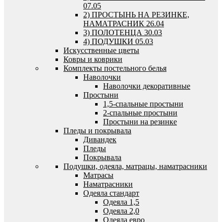
07.05
2) ПРОСТЫНЬ НА РЕЗИНКЕ,
НАМАТРАСНИК 26.04
3) ПОЛОТЕНЦА 30.03
4) ПОДУШКИ 05.03
Искусственные цветы
Ковры и коврики
Комплекты постельного белья
Наволочки
Наволочки декоративные
Простыни
1,5-спальные простыни
2-спальные простыни
Простыни на резинке
Пледы и покрывала
Дивандек
Пледы
Покрывала
Подушки, одеяла, матрацы, наматрасники
Матрасы
Наматрасники
Одеяла стандарт
Одеяла 1,5
Одеяла 2,0
Одеяла евро