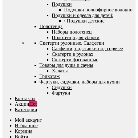
Подушки
Подушки полиэфирное волокно
Подушки и одеяла для детей:
› Подушки детские
Полотенца
Наборы полотенец
Полотенца для уборки
Скатерти рулонные. Салфетки
Салфетки, подставки под горячее
Скатерти в рулонах
Скатерти фасованные
Товары для душа и сауны
Халаты
Трикотаж
Фартуки, сидушки, наборы для кухни
Сидушки
Фартуки
Контакты
Акции
Hot
Категории
Мой аккаунт
Избранное
Корзина
Войти