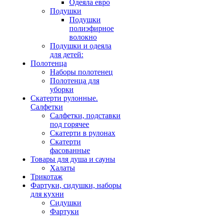
Одеяла евро
Подушки
Подушки
полиэфирное
волокно
Подушки и одеяла
для детей:
Полотенца
Наборы полотенец
Полотенца для
уборки
Скатерти рулонные.
Салфетки
Салфетки, подставки
под горячее
Скатерти в рулонах
Скатерти
фасованные
Товары для душа и сауны
Халаты
Трикотаж
Фартуки, сидушки, наборы
для кухни
Сидушки
Фартуки