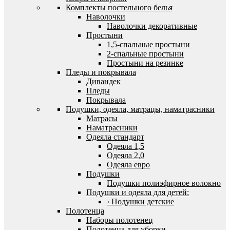
Комплекты постельного белья
Наволочки
Наволочки декоративные
Простыни
1,5-спальные простыни
2-спальные простыни
Простыни на резинке
Пледы и покрывала
Дивандек
Пледы
Покрывала
Подушки, одеяла, матрацы, наматрасники
Матрасы
Наматрасники
Одеяла стандарт
Одеяла 1,5
Одеяла 2,0
Одеяла евро
Подушки
Подушки полиэфирное волокно
Подушки и одеяла для детей:
› Подушки детские
Полотенца
Наборы полотенец
Полотенца для уборки