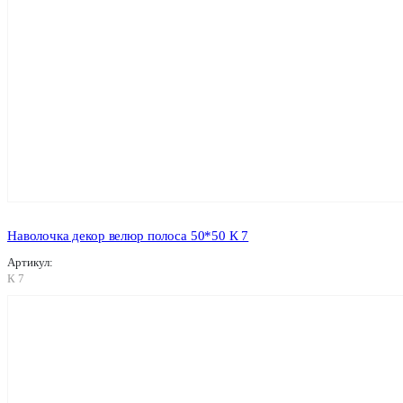
Наволочка декор велюр полоса 50*50 К 7
Артикул:
К 7