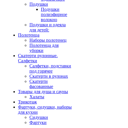
Подушки
Подушки
полиэфирное
волокно
Подушки и одеяла
для детей:
Полотенца
Наборы полотенец
Полотенца для
уборки
Скатерти рулонные.
Салфетки
Салфетки, подставки
под горячее
Скатерти в рулонах
Скатерти
фасованные
Товары для душа и сауны
Халаты
Трикотаж
Фартуки, сидушки, наборы
для кухни
Сидушки
Фартуки