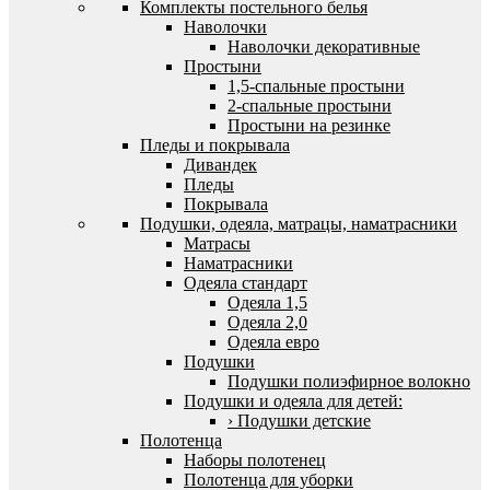
Комплекты постельного белья
Наволочки
Наволочки декоративные
Простыни
1,5-спальные простыни
2-спальные простыни
Простыни на резинке
Пледы и покрывала
Дивандек
Пледы
Покрывала
Подушки, одеяла, матрацы, наматрасники
Матрасы
Наматрасники
Одеяла стандарт
Одеяла 1,5
Одеяла 2,0
Одеяла евро
Подушки
Подушки полиэфирное волокно
Подушки и одеяла для детей:
› Подушки детские
Полотенца
Наборы полотенец
Полотенца для уборки