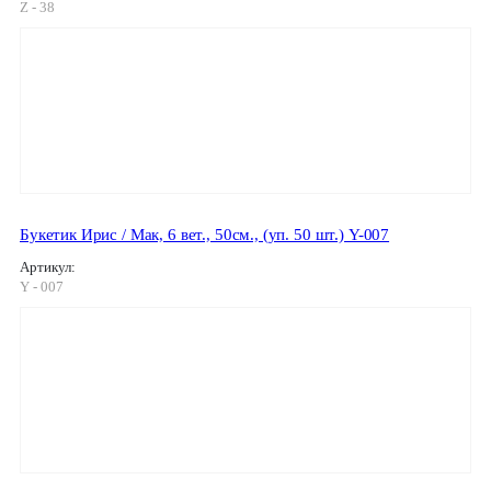
Z - 38
Букетик Ирис / Мак, 6 вет., 50см., (уп. 50 шт.) Y-007
Артикул:
Y - 007