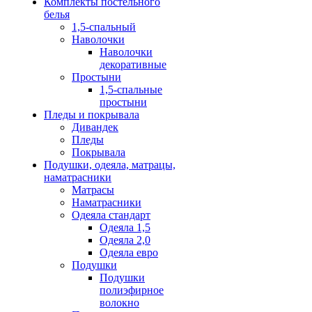
Комплекты постельного
белья
1,5-спальный
Наволочки
Наволочки
декоративные
Простыни
1,5-спальные
простыни
Пледы и покрывала
Дивандек
Пледы
Покрывала
Подушки, одеяла, матрацы,
наматрасники
Матрасы
Наматрасники
Одеяла стандарт
Одеяла 1,5
Одеяла 2,0
Одеяла евро
Подушки
Подушки
полиэфирное
волокно