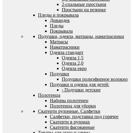
2-спальные простыни
Простыни на резинке
Пледы и покрывала
Дивандек
Пледы
Покрывала
Подушки, одеяла, матрацы, наматрасники
Матрасы
Наматрасники
Одеяла стандарт
Одеяла 1,5
Одеяла 2,0
Одеяла евро
Подушки
Подушки полиэфирное волокно
Подушки и одеяла для детей:
› Подушки детские
Полотенца
Наборы полотенец
Полотенца для уборки
Скатерти рулонные. Салфетки
Салфетки, подставки под горячее
Скатерти в рулонах
Скатерти фасованные
Товары для душа и сауны