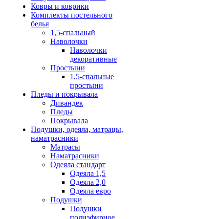
Ковры и коврики
Комплекты постельного
белья
1,5-спальный
Наволочки
Наволочки
декоративные
Простыни
1,5-спальные
простыни
Пледы и покрывала
Дивандек
Пледы
Покрывала
Подушки, одеяла, матрацы,
наматрасники
Матрасы
Наматрасники
Одеяла стандарт
Одеяла 1,5
Одеяла 2,0
Одеяла евро
Подушки
Подушки
полиэфирное