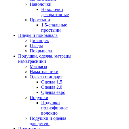
Наволочки
Наволочки
декоративные
Простыни
1,5-спальные
простыни
Пледы и покрывала
Дивандек
Пледы
Покрывала
Подушки, одеяла, матрацы,
наматрасники
Матрасы
Наматрасники
Одеяла стандарт
Одеяла 1,5
Одеяла 2,0
Одеяла евро
Подушки
Подушки
полиэфирное
волокно
Подушки и одеяла
для детей:
Полотенца