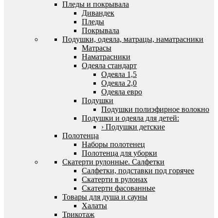
Пледы и покрывала
Дивандек
Пледы
Покрывала
Подушки, одеяла, матрацы, наматрасники
Матрасы
Наматрасники
Одеяла стандарт
Одеяла 1,5
Одеяла 2,0
Одеяла евро
Подушки
Подушки полиэфирное волокно
Подушки и одеяла для детей:
› Подушки детские
Полотенца
Наборы полотенец
Полотенца для уборки
Скатерти рулонные. Салфетки
Салфетки, подставки под горячее
Скатерти в рулонах
Скатерти фасованные
Товары для душа и сауны
Халаты
Трикотаж