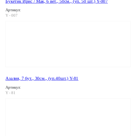
Букетик Ирис / Мак, 6 вет., 50см., (уп. 50 шт.) Y-007
Артикул:
Y - 007
Азалия, 7 бут., 30см., (уп.40шт.) Y-81
Артикул:
Y - 81