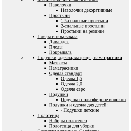
Наволочки
Наволочки декоративные
Простыни
1,5-спальные простыни
2-спальные простыни
Простыни на резинке
Пледы и покрывала
Дивандек
Пледы
Покрывала
Подушки, одеяла, матрацы, наматрасники
Матрасы
Наматрасники
Одеяла стандарт
Одеяла 1,5
Одеяла 2,0
Одеяла евро
Подушки
Подушки полиэфирное волокно
Подушки и одеяла для детей:
› Подушки детские
Полотенца
Наборы полотенец
Полотенца для уборки