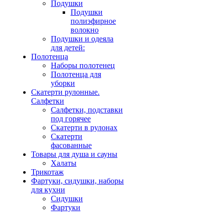
Подушки
Подушки
полиэфирное
волокно
Подушки и одеяла
для детей:
Полотенца
Наборы полотенец
Полотенца для
уборки
Скатерти рулонные.
Салфетки
Салфетки, подставки
под горячее
Скатерти в рулонах
Скатерти
фасованные
Товары для душа и сауны
Халаты
Трикотаж
Фартуки, сидушки, наборы
для кухни
Сидушки
Фартуки