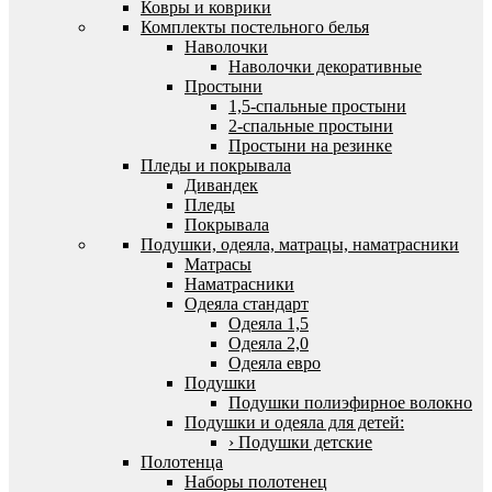
Ковры и коврики
Комплекты постельного белья
Наволочки
Наволочки декоративные
Простыни
1,5-спальные простыни
2-спальные простыни
Простыни на резинке
Пледы и покрывала
Дивандек
Пледы
Покрывала
Подушки, одеяла, матрацы, наматрасники
Матрасы
Наматрасники
Одеяла стандарт
Одеяла 1,5
Одеяла 2,0
Одеяла евро
Подушки
Подушки полиэфирное волокно
Подушки и одеяла для детей:
› Подушки детские
Полотенца
Наборы полотенец