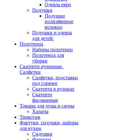
Одеяла евро
Подушки
Подушки
полиэфирное
волокно
Подушки и одеяла
для детей:
Полотенца
Наборы полотенец
Полотенца для
уборки
Скатерти рулонные.
Салфетки
Салфетки, подставки
под горячее
Скатерти в рулонах
Скатерти
фасованные
Товары для душа и сауны
Халаты
Трикотаж
Фартуки, сидушки, наборы
для кухни
Сидушки
Фартуки