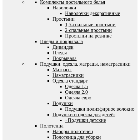
Комплекты постельного белья
Наволочки
Наволочки декоративные
Простыни
1,5-спальные простыни
2-спальные простыни
Простыни на резинке
Пледы и покрывала
Дивандек
Пледы
Покрывала
Подушки, одеяла, матрацы, наматрасники
Матрасы
Наматрасники
Одеяла стандарт
Одеяла 1,5
Одеяла 2,0
Одеяла евро
Подушки
Подушки полиэфирное волокно
Подушки и одеяла для детей:
› Подушки детские
Полотенца
Наборы полотенец
Полотенца для уборки