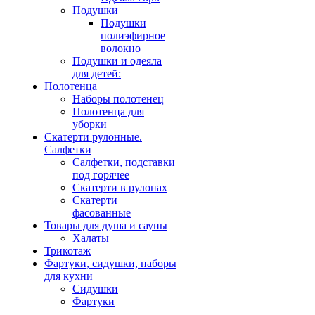
Подушки
Подушки
полиэфирное
волокно
Подушки и одеяла
для детей:
Полотенца
Наборы полотенец
Полотенца для
уборки
Скатерти рулонные.
Салфетки
Салфетки, подставки
под горячее
Скатерти в рулонах
Скатерти
фасованные
Товары для душа и сауны
Халаты
Трикотаж
Фартуки, сидушки, наборы
для кухни
Сидушки
Фартуки