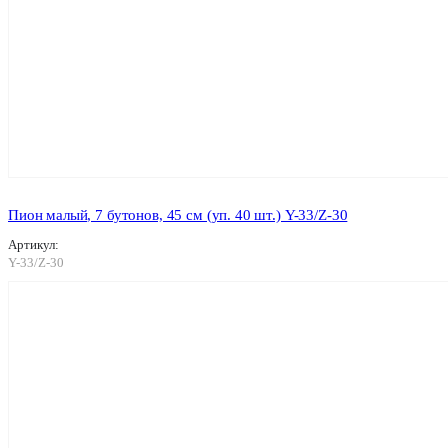
Пион малый, 7 бутонов, 45 см (уп. 40 шт.) Y-33/Z-30
Артикул:
Y-33/Z-30