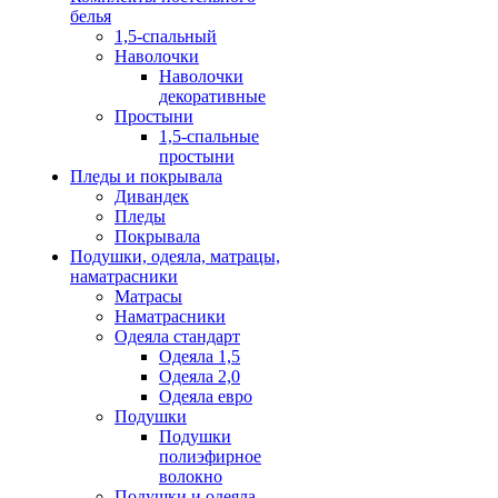
белья
1,5-спальный
Наволочки
Наволочки
декоративные
Простыни
1,5-спальные
простыни
Пледы и покрывала
Дивандек
Пледы
Покрывала
Подушки, одеяла, матрацы,
наматрасники
Матрасы
Наматрасники
Одеяла стандарт
Одеяла 1,5
Одеяла 2,0
Одеяла евро
Подушки
Подушки
полиэфирное
волокно
Подушки и одеяла