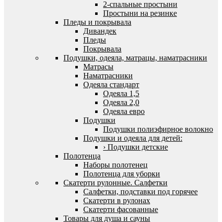
2-спальные простыни
Простыни на резинке
Пледы и покрывала
Дивандек
Пледы
Покрывала
Подушки, одеяла, матрацы, наматрасники
Матрасы
Наматрасники
Одеяла стандарт
Одеяла 1,5
Одеяла 2,0
Одеяла евро
Подушки
Подушки полиэфирное волокно
Подушки и одеяла для детей:
› Подушки детские
Полотенца
Наборы полотенец
Полотенца для уборки
Скатерти рулонные. Салфетки
Салфетки, подставки под горячее
Скатерти в рулонах
Скатерти фасованные
Товары для душа и сауны