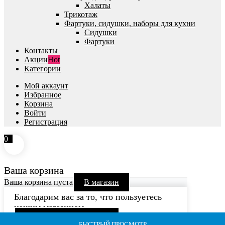
Халаты
Трикотаж
Фартуки, сидушки, наборы для кухни
Сидушки
Фартуки
Контакты
Акции
Hot
Категории
Мой аккаунт
Избранное
Корзина
Войти
Регистрация
0
Ваша корзина
Ваша корзина пуста
В магазин
Благодарим вас за то, что пользуетесь
нашим магазином
Продолжить покупки
БЫСТРЫЙ ПРОСМОТР
БЫСТРЫЙ ПРОСМОТР
БЫСТРЫЙ ПРОСМОТР
БЫСТРЫЙ ПРОСМОТР
БЫСТРЫЙ ПРОСМОТР