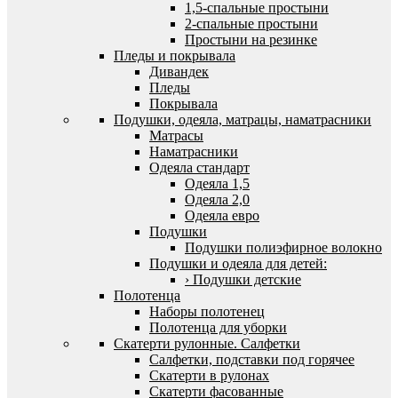
1,5-спальные простыни
2-спальные простыни
Простыни на резинке
Пледы и покрывала
Дивандек
Пледы
Покрывала
Подушки, одеяла, матрацы, наматрасники
Матрасы
Наматрасники
Одеяла стандарт
Одеяла 1,5
Одеяла 2,0
Одеяла евро
Подушки
Подушки полиэфирное волокно
Подушки и одеяла для детей:
› Подушки детские
Полотенца
Наборы полотенец
Полотенца для уборки
Скатерти рулонные. Салфетки
Салфетки, подставки под горячее
Скатерти в рулонах
Скатерти фасованные