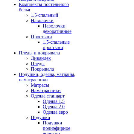
Комплекты постельного
белья
1,5-спальный
Наволочки
Наволочки
декоративные
Простыни
1,5-спальные
простыни
Пледы и покрывала
Дивандек
Пледы
Покрывала
Подушки, одеяла, матрацы,
наматрасники
Матрасы
Наматрасники
Одеяла стандарт
Одеяла 1,5
Одеяла 2,0
Одеяла евро
Подушки
Подушки
полиэфирное
волокно