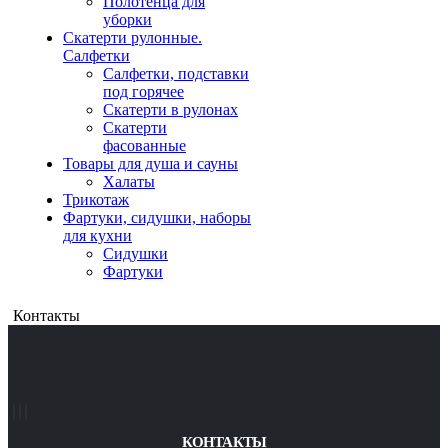
Полотенца для
уборки
Скатерти рулонные.
Салфетки
Салфетки, подставки
под горячее
Скатерти в рулонах
Скатерти
фасованные
Товары для душа и сауны
Халаты
Трикотаж
Фартуки, сидушки, наборы
для кухни
Сидушки
Фартуки
Контакты
КОНТАКТЫ