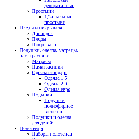
декоративные
Простыни
1,5-спальные
простыни
Пледы и покрывала
Дивандек
Пледы
Покрывала
Подушки, одеяла, матрацы,
наматрасники
Матрасы
Наматрасники
Одеяла стандарт
Одеяла 1,5
Одеяла 2,0
Одеяла евро
Подушки
Подушки
полиэфирное
волокно
Подушки и одеяла
для детей:
Полотенца
Наборы полотенец