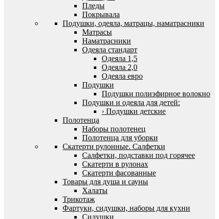
Пледы
Покрывала
Подушки, одеяла, матрацы, наматрасники
Матрасы
Наматрасники
Одеяла стандарт
Одеяла 1,5
Одеяла 2,0
Одеяла евро
Подушки
Подушки полиэфирное волокно
Подушки и одеяла для детей:
› Подушки детские
Полотенца
Наборы полотенец
Полотенца для уборки
Скатерти рулонные. Салфетки
Салфетки, подставки под горячее
Скатерти в рулонах
Скатерти фасованные
Товары для душа и сауны
Халаты
Трикотаж
Фартуки, сидушки, наборы для кухни
Сидушки