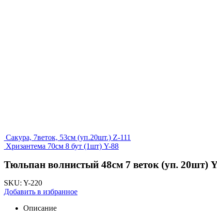
Сакура, 7веток, 53см (уп.20шт.) Z-111
Хризантема 70см 8 бут (1шт) Y-88
Тюльпан волнистый 48см 7 веток (уп. 20шт) Y
SKU:
Y-220
Добавить в избранное
Описание