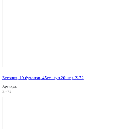
Бегония, 10 бутонов, 45см. (уп.20шт.). Z-72
Артикул:
Z - 72