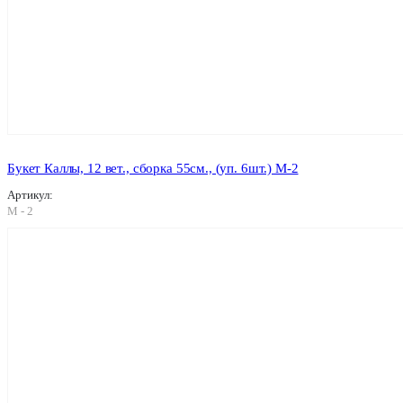
Букет Каллы, 12 вет., сборка 55см., (уп. 6шт.) M-2
Артикул:
M - 2